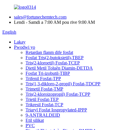
sales@fortunechemtech.com
Lendi - Samdi a 7:00 AM pou rive 9:00 AM
English
Lakay
Pwodwi yo
Retardan flanm dife fosfat
Fosfat Tris(2-butoksietil)-TBEP
Tris(2-kloroetil) Fosfat-TCEP
Dietil Metil Toluèn Diamin-DETDA
Fosfat Tri-izobutil-TIBP
Trifenil Fosfat-TPP
Tris(1,3-dikloro-2-propil) Fosfat-TDCPP
Trimetil Fosfat-TMP
Tris(2-kloroizopropil) Fosfat-TCPP
Trietil Fosfat-TEP
Trikresil Fosfat-TCP
Triaryl Fosfat Iospropylated-IPPP
9-ANTRALDEID
Etil silikat
PVC