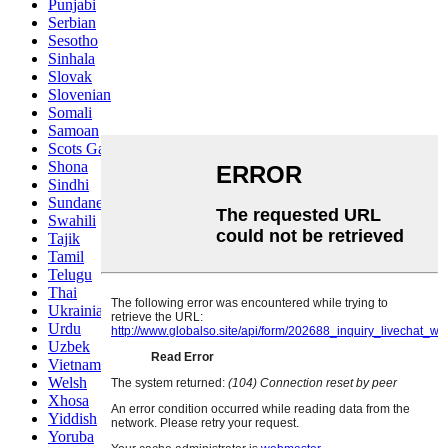
Punjabi
Serbian
Sesotho
Sinhala
Slovak
Slovenian
Somali
Samoan
Scots Gaelic
Shona
Sindhi
Sundanese
Swahili
Tajik
Tamil
Telugu
Thai
Ukrainian
Urdu
Uzbek
Vietnamese
Welsh
Xhosa
Yiddish
Yoruba