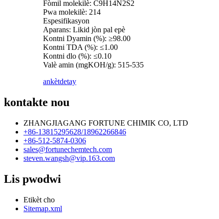
Fòmil molekilè: C9H14N2S2
Pwa molekilè: 214
Espesifikasyon
Aparans: Likid jòn pal epè
Kontni Dyamin (%): ≥98.00
Kontni TDA (%): ≤1.00
Kontni dlo (%): ≤0.10
Valè amin (mgKOH/g): 515-535
ankèt
detay
kontakte nou
ZHANGJIAGANG FORTUNE CHIMIK CO, LTD
+86-13815295628/18962266846
+86-512-5874-0306
sales@fortunechemtech.com
steven.wangsh@vip.163.com
Lis pwodwi
Etikèt cho
Sitemap.xml