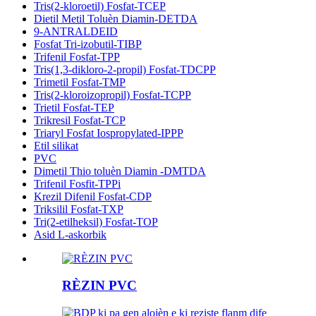
Tris(2-kloroetil) Fosfat-TCEP
Dietil Metil Toluèn Diamin-DETDA
9-ANTRALDEID
Fosfat Tri-izobutil-TIBP
Trifenil Fosfat-TPP
Tris(1,3-dikloro-2-propil) Fosfat-TDCPP
Trimetil Fosfat-TMP
Tris(2-kloroizopropil) Fosfat-TCPP
Trietil Fosfat-TEP
Trikresil Fosfat-TCP
Triaryl Fosfat Iospropylated-IPPP
Etil silikat
PVC
Dimetil Thio toluèn Diamin -DMTDA
Trifenil Fosfit-TPPi
Krezil Difenil Fosfat-CDP
Triksilil Fosfat-TXP
Tri(2-etilheksil) Fosfat-TOP
Asid L-askorbik
RÈZIN PVC