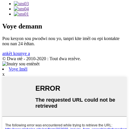
Voye demann
Pou kesyon sou pwodwi nou yo, tanpri kite imèl ou epi kontakte
nou nan 24 èdtan.
ankèt kounye a
© Dwa otè - 2010-2020 : Tout dwa rezève.
Voye Imèl
x