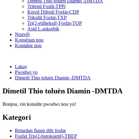
Dimetil Thio toluèn Diamin -DMTDA
Trifenil Fosfit-TPPi
Krezil Difenil Fosfat-CDP
Triksilil Fosfat-TXP
Tri(2-etilheksil) Fosfat-TOP
Asid L-askorbik
Nouvèl
Konsènan nou
Kontakte nou
Lakay
Pwodwi yo
Dimetil Thio toluèn Diamin -DMTDA
Dimetil Thio toluèn Diamin -DMTDA
Bonjou, vin konsilte pwodwi nou yo!
Kategori
Retardan flanm dife fosfat
Fosfat Tris(2-butoksietil)-TBEP