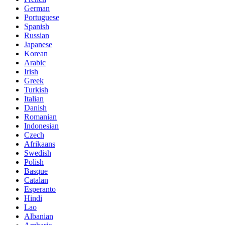
German
Portuguese
Spanish
Russian
Japanese
Korean
Arabic
Irish
Greek
Turkish
Italian
Danish
Romanian
Indonesian
Czech
Afrikaans
Swedish
Polish
Basque
Catalan
Esperanto
Hindi
Lao
Albanian