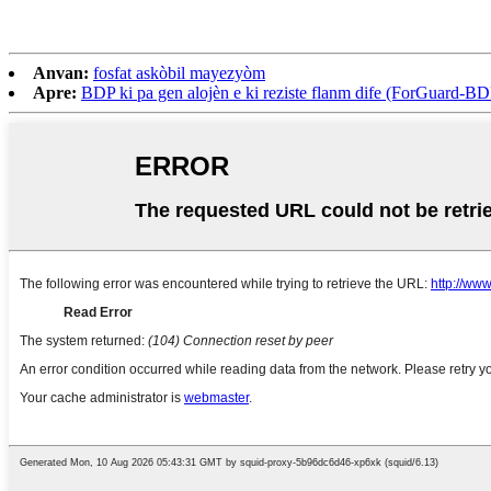
Anvan:
fosfat askòbil mayezyòm
Apre:
BDP ki pa gen alojèn e ki reziste flanm dife (ForGuard-BD