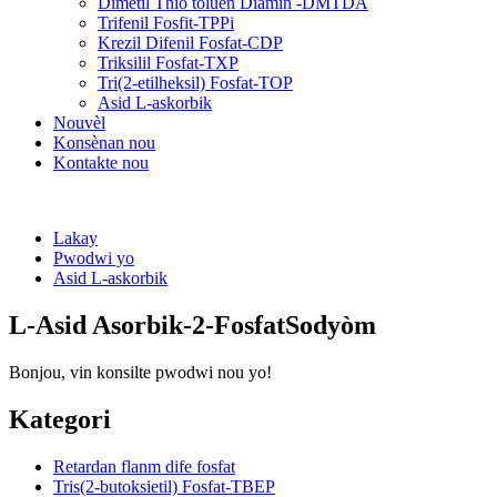
Dimetil Thio toluèn Diamin -DMTDA
Trifenil Fosfit-TPPi
Krezil Difenil Fosfat-CDP
Triksilil Fosfat-TXP
Tri(2-etilheksil) Fosfat-TOP
Asid L-askorbik
Nouvèl
Konsènan nou
Kontakte nou
Lakay
Pwodwi yo
Asid L-askorbik
L-Asid Asorbik-2-FosfatSodyòm
Bonjou, vin konsilte pwodwi nou yo!
Kategori
Retardan flanm dife fosfat
Tris(2-butoksietil) Fosfat-TBEP