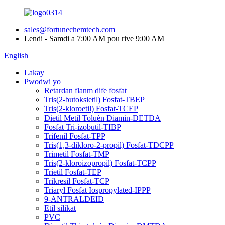
sales@fortunechemtech.com
Lendi - Samdi a 7:00 AM pou rive 9:00 AM
English
Lakay
Pwodwi yo
Retardan flanm dife fosfat
Tris(2-butoksietil) Fosfat-TBEP
Tris(2-kloroetil) Fosfat-TCEP
Dietil Metil Toluèn Diamin-DETDA
Fosfat Tri-izobutil-TIBP
Trifenil Fosfat-TPP
Tris(1,3-dikloro-2-propil) Fosfat-TDCPP
Trimetil Fosfat-TMP
Tris(2-kloroizopropil) Fosfat-TCPP
Trietil Fosfat-TEP
Trikresil Fosfat-TCP
Triaryl Fosfat Iospropylated-IPPP
9-ANTRALDEID
Etil silikat
PVC