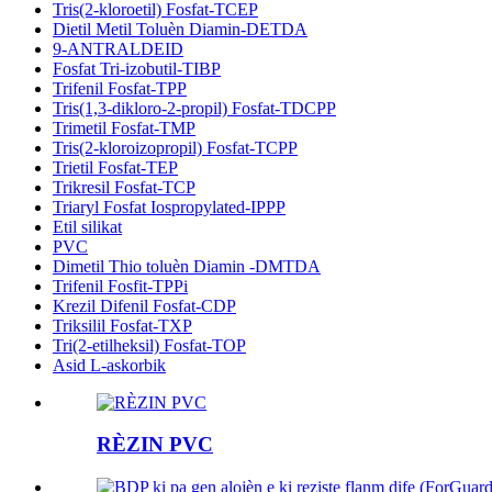
Tris(2-kloroetil) Fosfat-TCEP
Dietil Metil Toluèn Diamin-DETDA
9-ANTRALDEID
Fosfat Tri-izobutil-TIBP
Trifenil Fosfat-TPP
Tris(1,3-dikloro-2-propil) Fosfat-TDCPP
Trimetil Fosfat-TMP
Tris(2-kloroizopropil) Fosfat-TCPP
Trietil Fosfat-TEP
Trikresil Fosfat-TCP
Triaryl Fosfat Iospropylated-IPPP
Etil silikat
PVC
Dimetil Thio toluèn Diamin -DMTDA
Trifenil Fosfit-TPPi
Krezil Difenil Fosfat-CDP
Triksilil Fosfat-TXP
Tri(2-etilheksil) Fosfat-TOP
Asid L-askorbik
RÈZIN PVC