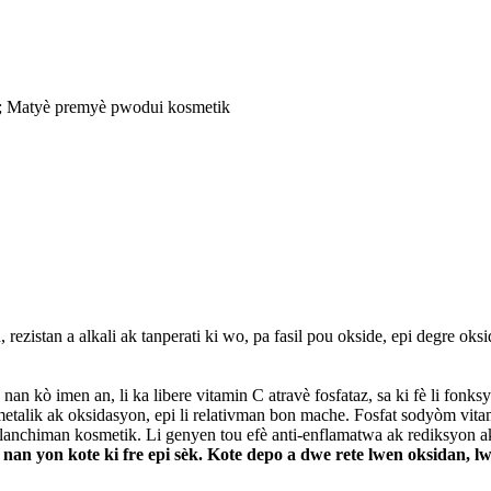
je; Matyè premyè pwodui kosmetik
 rezistan a alkali ak tanperati ki wo, pa fasil pou okside, epi degre o
nan kò imen an, li ka libere vitamin C atravè fosfataz, sa ki fè li fon
metalik ak oksidasyon, epi li relativman bon mache. Fosfat sodyòm vitami
 blanchiman kosmetik. Li genyen tou efè anti-enflamatwa ak rediksyon a
an yon kote ki fre epi sèk. Kote depo a dwe rete lwen oksidan, lw