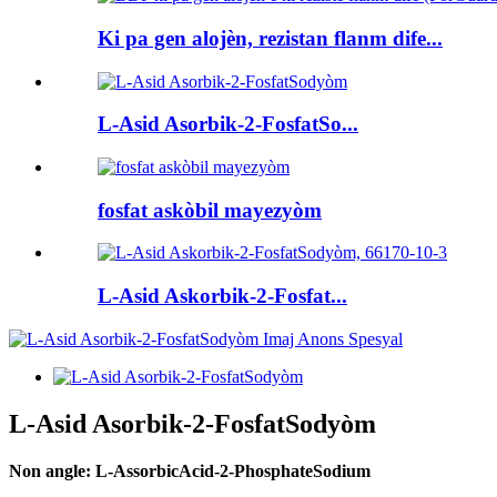
Ki pa gen alojèn, rezistan flanm dife...
L-Asid Asorbik-2-FosfatSo...
fosfat askòbil mayezyòm
L-Asid Askorbik-2-Fosfat...
L-Asid Asorbik-2-FosfatSodyòm
Non angle: L-AssorbicAcid-2-PhosphateSodium