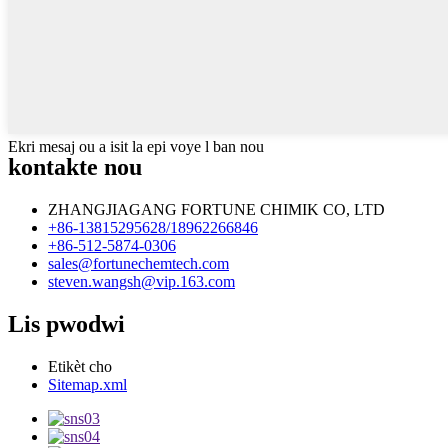
Ekri mesaj ou a isit la epi voye l ban nou
kontakte nou
ZHANGJIAGANG FORTUNE CHIMIK CO, LTD
+86-13815295628/18962266846
+86-512-5874-0306
sales@fortunechemtech.com
steven.wangsh@vip.163.com
Lis pwodwi
Etikèt cho
Sitemap.xml