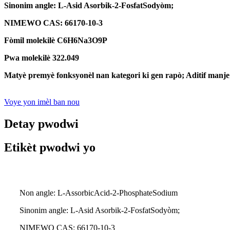
Sinonim angle: L-Asid Asorbik-2-FosfatSodyòm;
NIMEWO CAS: 66170-10-3
Fòmil molekilè C6H6Na3O9P
Pwa molekilè 322.049
Matyè premyè fonksyonèl nan kategori ki gen rapò; Aditif man
Voye yon imèl ban nou
Detay pwodwi
Etikèt pwodwi yo
Non angle: L-AssorbicAcid-2-PhosphateSodium
Sinonim angle: L-Asid Asorbik-2-FosfatSodyòm;
NIMEWO CAS: 66170-10-3