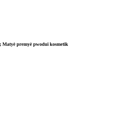
je; Matyè premyè pwodui kosmetik