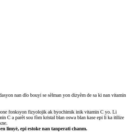
ksidasyon nan dlo bouyi se sèlman yon dizyèm de sa ki nan vitamin
ksyone fonksyon fizyolojik ak byochimik inik vitamin C yo. Li
n C a parèt sou fòm kristal blan oswa blan kase epi li ka itilize
kne.
en limyè, epi estoke nan tanperati chanm.