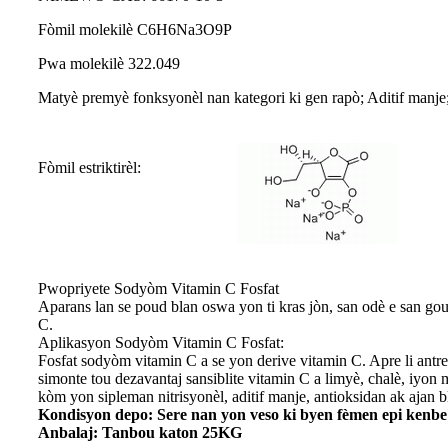
Fòmil molekilè C6H6Na3O9P
Pwa molekilè 322.049
Matyè premyè fonksyonèl nan kategori ki gen rapò; Aditif man
Fòmil estriktirèl:
Pwopriyete Sodyòm Vitamin C Fosfat
Aparans lan se poud blan oswa yon ti kras jòn, san odè e san gou,
C.
Aplikasyon Sodyòm Vitamin C Fosfat:
Fosfat sodyòm vitamin C a se yon derive vitamin C. Apre li antre 
simonte tou dezavantaj sansiblite vitamin C a limyè, chalè, iyon 
kòm yon sipleman nitrisyonèl, aditif manje, antioksidan ak ajan
Kondisyon depo: Sere nan yon veso ki byen fèmen epi kenbe n
Anbalaj: Tanbou katon 25KG