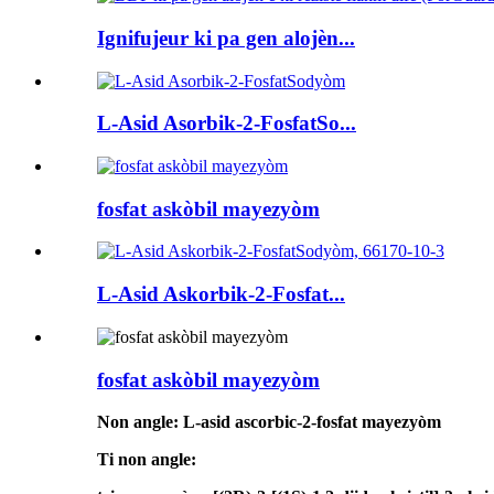
Ignifujeur ki pa gen alojèn...
L-Asid Asorbik-2-FosfatSo...
fosfat askòbil mayezyòm
L-Asid Askorbik-2-Fosfat...
fosfat askòbil mayezyòm
Non angle: L-asid ascorbic-2-fosfat mayezyòm
Ti non angle: