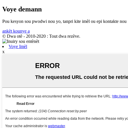
Voye demann
Pou kesyon sou pwodwi nou yo, tanpri kite imèl ou epi kontakte nou 
ankèt kounye a
© Dwa otè - 2010-2020 : Tout dwa rezève.
Voye Imèl
x