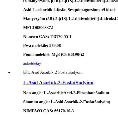
trimanyezyòm, [(2R)-2-[(1S)-1,2-diidwoksietil]-3-oksi
Asid L-askorbik 2-fosfat Sesquimagnesium sèl idrat
Manyezyòm (5R)-5-[(1S)-1,2-diidwoksietil]-4-idroksi-2
MFCD08063372
Nimewo CAS: 113170-55-1
Pwa molekilè: 579.08
Fòmil molekilè: Mg3 (C6H6O9P)2
ankèt
detay
L-Asid Asorbik-2-FosfatSodyòm
Non angle: L-AssorbicAcid-2-PhosphateSodium
Sinonim angle: L-Asid Asorbik-2-FosfatSodyòm;
NIMEWO CAS: 66170-10-3