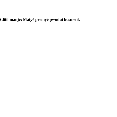
 Aditif manje; Matyè premyè pwodui kosmetik