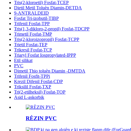
Tris(2-kloroetil) Fosfat-TCEP
Dietil Metil Toluèn Diamin-DETDA
9-ANTRALDEID
Fosfat Tri-izobutil-TIBP
Trifenil Fosfat-TPP
Tris(1,3-dikloro-2-propil) Fosfat-TDCPP
Trimetil Fosfat-TMP
Tris(2-kloroizopropil) Fosfat-TCPP
Trietil Fosfat-TEP
Trikresil Fosfat-TCP
Triaryl Fosfat Iospropylated-IPPP
Etil silikat
PVC
Dimetil Thio toluèn Diamin -DMTDA
Trifenil Fosfit-TPPi
Krezil Difenil Fosfat-CDP
Triksilil Fosfat-TXP
Tri(2-etilheksil) Fosfat-TOP
Asid L-askorbik
RÈZIN PVC