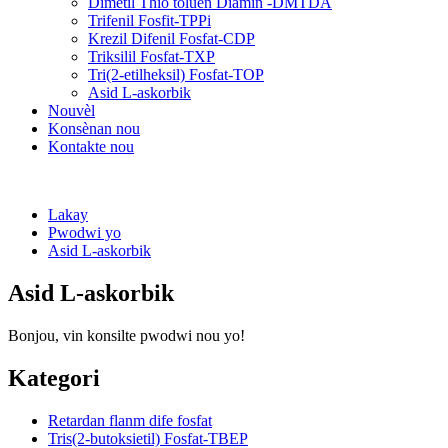
Dimetil Thio toluèn Diamin -DMTDA
Trifenil Fosfit-TPPi
Krezil Difenil Fosfat-CDP
Triksilil Fosfat-TXP
Tri(2-etilheksil) Fosfat-TOP
Asid L-askorbik
Nouvèl
Konsènan nou
Kontakte nou
Lakay
Pwodwi yo
Asid L-askorbik
Asid L-askorbik
Bonjou, vin konsilte pwodwi nou yo!
Kategori
Retardan flanm dife fosfat
Tris(2-butoksietil) Fosfat-TBEP