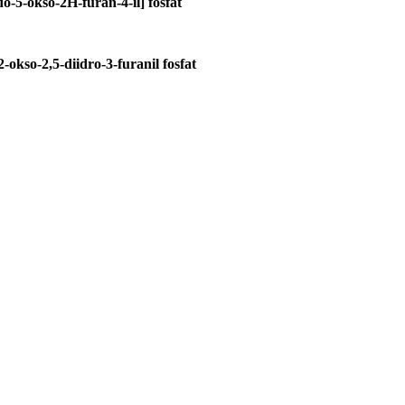
do-5-okso-2H-furan-4-il] fosfat
-okso-2,5-diidro-3-furanil fosfat