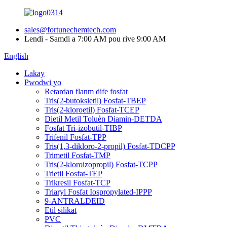
sales@fortunechemtech.com
Lendi - Samdi a 7:00 AM pou rive 9:00 AM
English
Lakay
Pwodwi yo
Retardan flanm dife fosfat
Tris(2-butoksietil) Fosfat-TBEP
Tris(2-kloroetil) Fosfat-TCEP
Dietil Metil Toluèn Diamin-DETDA
Fosfat Tri-izobutil-TIBP
Trifenil Fosfat-TPP
Tris(1,3-dikloro-2-propil) Fosfat-TDCPP
Trimetil Fosfat-TMP
Tris(2-kloroizopropil) Fosfat-TCPP
Trietil Fosfat-TEP
Trikresil Fosfat-TCP
Triaryl Fosfat Iospropylated-IPPP
9-ANTRALDEID
Etil silikat
PVC