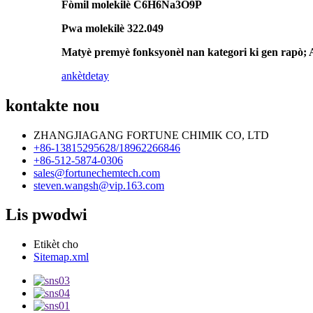
Fòmil molekilè C6H6Na3O9P
Pwa molekilè 322.049
Matyè premyè fonksyonèl nan kategori ki gen rapò;
ankèt
detay
kontakte nou
ZHANGJIAGANG FORTUNE CHIMIK CO, LTD
+86-13815295628/18962266846
+86-512-5874-0306
sales@fortunechemtech.com
steven.wangsh@vip.163.com
Lis pwodwi
Etikèt cho
Sitemap.xml