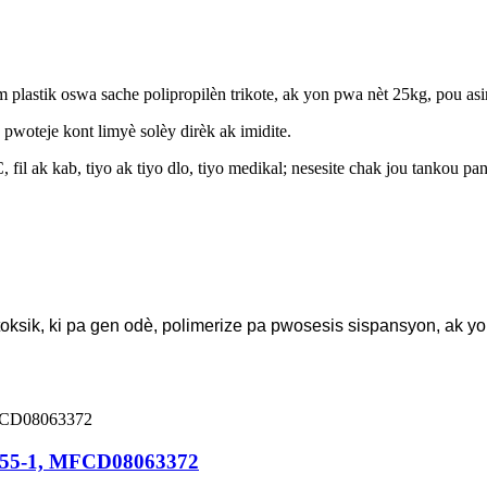
im plastik oswa sache polipropilèn trikote, ak yon pwa nèt 25kg, pou a
pwoteje kont limyè solèy dirèk ak imidite.
l ak kab, tiyo ak tiyo dlo, tiyo medikal; nesesite chak jou tankou pa
toksik, ki pa gen odè, polimerize pa pwosesis sispansyon, ak yon 
70-55-1, MFCD08063372