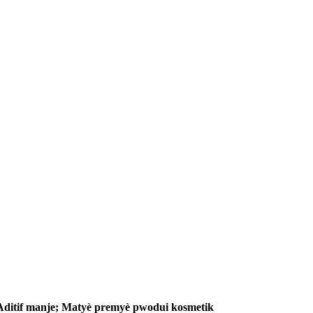
 Aditif manje; Matyè premyè pwodui kosmetik