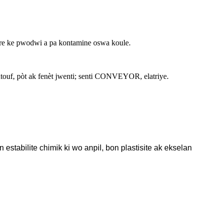
sire ke pwodwi a pa kontamine oswa koule.
ntouf, pòt ak fenèt jwenti; senti CONVEYOR, elatriye.
estabilite chimik ki wo anpil, bon plastisite ak ekselan