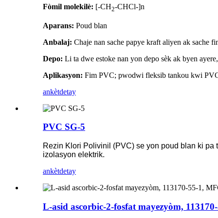
Fòmil molekilè:
[-CH
-CHCl-]n
2
Aparans:
Poud blan
Anbalaj:
Chaje nan sache papye kraft aliyen ak sache f
Depo:
Li ta dwe estoke nan yon depo sèk ak byen ayere, 
Aplikasyon:
Fim PVC; pwodwi fleksib tankou kwi PVC, fi
ankèt
detay
PVC SG-5
Rezin Klori Polivinil (PVC) se yon poud blan ki pa 
izolasyon elektrik.
ankèt
detay
L-asid ascorbic-2-fosfat mayezyòm, 1131