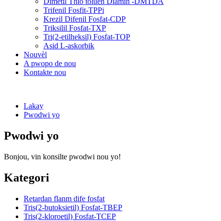
Dimetil Thio toluèn Diamin -DMTDA
Trifenil Fosfit-TPPi
Krezil Difenil Fosfat-CDP
Triksilil Fosfat-TXP
Tri(2-etilheksil) Fosfat-TOP
Asid L-askorbik
Nouvèl
A pwopo de nou
Kontakte nou
Lakay
Pwodwi yo
Pwodwi yo
Bonjou, vin konsilte pwodwi nou yo!
Kategori
Retardan flanm dife fosfat
Tris(2-butoksietil) Fosfat-TBEP
Tris(2-kloroetil) Fosfat-TCEP