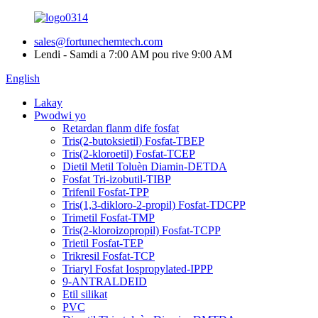
sales@fortunechemtech.com
Lendi - Samdi a 7:00 AM pou rive 9:00 AM
English
Lakay
Pwodwi yo
Retardan flanm dife fosfat
Tris(2-butoksietil) Fosfat-TBEP
Tris(2-kloroetil) Fosfat-TCEP
Dietil Metil Toluèn Diamin-DETDA
Fosfat Tri-izobutil-TIBP
Trifenil Fosfat-TPP
Tris(1,3-dikloro-2-propil) Fosfat-TDCPP
Trimetil Fosfat-TMP
Tris(2-kloroizopropil) Fosfat-TCPP
Trietil Fosfat-TEP
Trikresil Fosfat-TCP
Triaryl Fosfat Iospropylated-IPPP
9-ANTRALDEID
Etil silikat
PVC