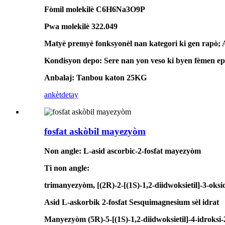
Fòmil molekilè C6H6Na3O9P
Pwa molekilè 322.049
Matyè premyè fonksyonèl nan kategori ki gen rapò;
Kondisyon depo: Sere nan yon veso ki byen fèmen epi 
Anbalaj: Tanbou katon 25KG
ankèt
detay
fosfat askòbil mayezyòm
Non angle: L-asid ascorbic-2-fosfat mayezyòm
Ti non angle:
trimanyezyòm, [(2R)-2-[(1S)-1,2-diidwoksietil]-3-oksi
Asid L-askorbik 2-fosfat Sesquimagnesium sèl idrat
Manyezyòm (5R)-5-[(1S)-1,2-diidwoksietil]-4-idroksi-2