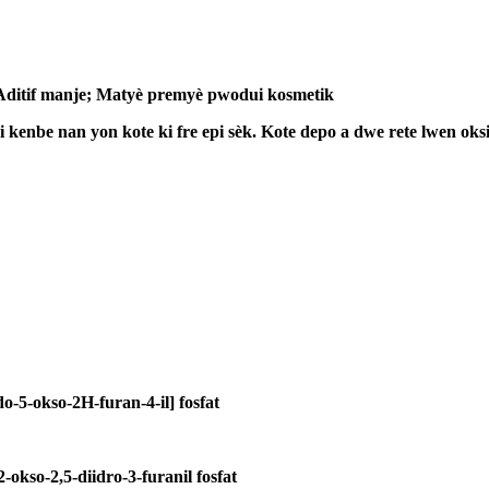
 Aditif manje; Matyè premyè pwodui kosmetik
kenbe nan yon kote ki fre epi sèk. Kote depo a dwe rete lwen oksi
do-5-okso-2H-furan-4-il] fosfat
-okso-2,5-diidro-3-furanil fosfat