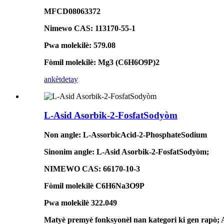
MFCD08063372
Nimewo CAS: 113170-55-1
Pwa molekilè: 579.08
Fòmil molekilè: Mg3 (C6H6O9P)2
ankèt
detay
L-Asid Asorbik-2-FosfatSodyòm
Non angle: L-AssorbicAcid-2-PhosphateSodium
Sinonim angle: L-Asid Asorbik-2-FosfatSodyòm;
NIMEWO CAS: 66170-10-3
Fòmil molekilè C6H6Na3O9P
Pwa molekilè 322.049
Matyè premyè fonksyonèl nan kategori ki gen rapò;