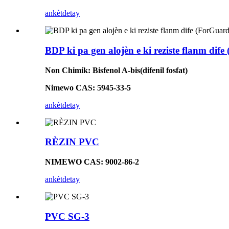
ankèt
detay
BDP ki pa gen alojèn e ki reziste flanm di
Non Chimik: Bisfenol A-bis(difenil fosfat)
Nimewo CAS: 5945-33-5
ankèt
detay
RÈZIN PVC
NIMEWO CAS: 9002-86-2
ankèt
detay
PVC SG-3