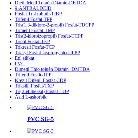
Dietil Metil Toluèn Diamin-DETDA
9-ANTRALDEID
Fosfat Tri-izobutil-TIBP
Trifenil Fosfat-TPP
Tris(1,3-dikloro-2-propil) Fosfat-TDCPP
Trimetil Fosfat-TMP
Tris(2-kloroizopropil) Fosfat-TCPP
Trietil Fosfat-TEP
Trikresil Fosfat-TCP
Triaryl Fosfat Iospropylated-IPPP
Etil silikat
PVC
Dimetil Thio toluèn Diamin -DMTDA
Trifenil Fosfit-TPPi
Krezil Difenil Fosfat-CDP
Triksilil Fosfat-TXP
Tri(2-etilheksil) Fosfat-TOP
Asid L-askorbik
PVC SG-5