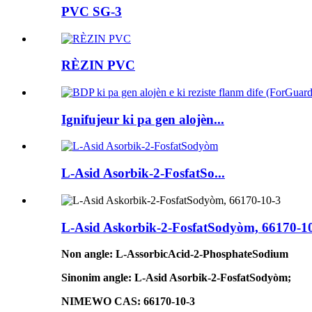
PVC SG-3
RÈZIN PVC
Ignifujeur ki pa gen alojèn...
L-Asid Asorbik-2-FosfatSo...
L-Asid Askorbik-2-FosfatSodyòm, 66170-1
Non angle: L-AssorbicAcid-2-PhosphateSodium
Sinonim angle: L-Asid Asorbik-2-FosfatSodyòm;
NIMEWO CAS: 66170-10-3