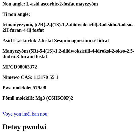
Non angle: L-asid ascorbic-2-fosfat mayezyòm
Ti non angle:
trimanyezyòm, [(2R)-2-[(1S)-1,2-diidwoksietil]-3-oksido-5-okso-
2H-furan-4-il] fosfat
Asid L-askorbik 2-fosfat Sesquimagnesium sèl idrat
Manyezyòm (5R)-5-[(1S)-1,2-diidwoksietil]-4-idroksi-2-okso-2,5-
diidro-3-furanil fosfat
MFCD08063372
Nimewo CAS: 113170-55-1
Pwa molekilè: 579.08
Fòmil molekilè: Mg3 (C6H6O9P)2
Voye yon imèl ban nou
Detay pwodwi