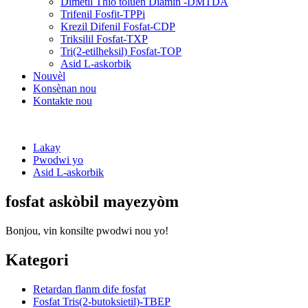
Dimetil Thio toluèn Diamin -DMTDA
Trifenil Fosfit-TPPi
Krezil Difenil Fosfat-CDP
Triksilil Fosfat-TXP
Tri(2-etilheksil) Fosfat-TOP
Asid L-askorbik
Nouvèl
Konsènan nou
Kontakte nou
Lakay
Pwodwi yo
Asid L-askorbik
fosfat askòbil mayezyòm
Bonjou, vin konsilte pwodwi nou yo!
Kategori
Retardan flanm dife fosfat
Fosfat Tris(2-butoksietil)-TBEP