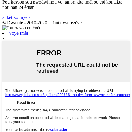
Pou kesyon sou pwodwi nou yo, tanpri kite imèl ou epi kontakte
nou nan 24 èdtan.
ankèt kounye a
© Dwa otè - 2010-2020 : Tout dwa rezève.
Voye Imèl
x