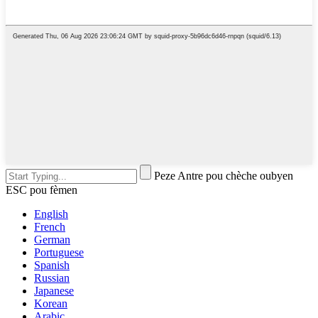
Peze Antre pou chèche oubyen
ESC pou fèmen
English
French
German
Portuguese
Spanish
Russian
Japanese
Korean
Arabic