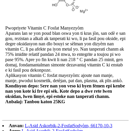
Pwopriyete Vitamin C Fosfat Manyezyòm
Aparans lan se yon poud blan oswa yon ti kras jòn, san odè e san
gou, rezistan a alkali ak tanperati ki wo, li pa fasil pou okside, epi
degre oksidasyon nan dlo bouyi se sèlman yon dizyèm nan
vitamin C, li pa afekte pa iyon metal yo. Nan tanperati chanm ak
75% imidite relatif pandan 24 mwa, to entegrite a toujou pi wo
pase 95%. Apre yo fin kwit li nan 218 ° C pandan 25 minit, gen
domaj, fondamantalman simonte dezavantaj vitamin C ki enstab
e ki fasil pou dekonpoze.
Aplikasyon vitamin C fosfat mayezyòm: ajoute nan manje,
manje, pwodui kosmetik, detèjan, pat dan, plasma, ak plis ankò.
Kondisyon depo: Sere nan yon veso ki byen fèmen epi kenbe
nan yon kote ki fre epi sèk. Kote depo a dwe rete lwen
oksidan, lwen limyè, epi estoke nan tanperati chanm.
Anbalaj: Tanbou katon 25KG
Anvan:
L-Asid Askorbik-2-FosfatSodyòm, 66170-10-3
Apre:
L-Asid Asorbik-2-FosfatSodyòm