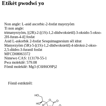
Etikèt pwodwi yo
Non angle: L-asid ascorbic-2-fosfat mayezyòm
Ti non angle:
trimanyezyòm, [(2R)-2-[(1S)-1,2-diidwoksietil]-3-oksido-5-okso-
2H-furan-4-il] fosfat
Asid L-askorbik 2-fosfat Sesquimagnesium sèl idrat
Manyezyòm (5R)-5-[(1S)-1,2-diidwoksietil]-4-idroksi-2-okso-
2,5-diidro-3-furanil fosfat
MFCD08063372
Nimewo CAS: 113170-55-1
Pwa molekilè: 579.08
Fòmil molekilè: Mg3 (C6H6O9P)2
Fòmil estriktirèl: