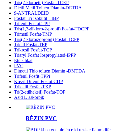
Tris(2-kloroetil) Fosfat-TCEP
Dietil Metil Toluèn Diamin-DETDA
9-ANTRALDEID
Fosfat Tri-izobutil-TIBP
Trifenil Fosfat-TPP
Tris(1,3-dikloro-2-propil) Fosfat-TDCPP
Trimetil Fosfat-TMP
Tris(2-kloroizopropil) Fosfat-TCPP
Trietil Fosfat-TEP
Trikresil Fosfat-TCP
Triaryl Fosfat Iospropylated-IPPP
Etil silikat
PVC
Dimetil Thio toluèn Diamin -DMTDA
Trifenil Fosfit-TPPi
Krezil Difenil Fosfat-CDP
Triksilil Fosfat-TXP
Tri(2-etilheksil) Fosfat-TOP
Asid L-askorbik
RÈZIN PVC