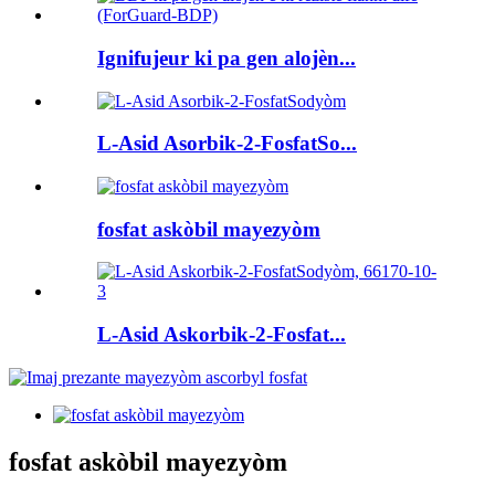
Ignifujeur ki pa gen alojèn...
L-Asid Asorbik-2-FosfatSo...
fosfat askòbil mayezyòm
L-Asid Askorbik-2-Fosfat...
fosfat askòbil mayezyòm