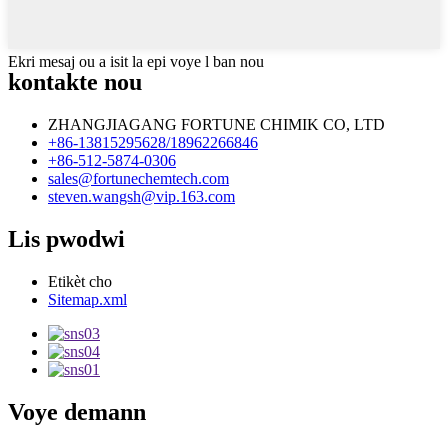
Ekri mesaj ou a isit la epi voye l ban nou
kontakte nou
ZHANGJIAGANG FORTUNE CHIMIK CO, LTD
+86-13815295628/18962266846
+86-512-5874-0306
sales@fortunechemtech.com
steven.wangsh@vip.163.com
Lis pwodwi
Etikèt cho
Sitemap.xml
Voye demann