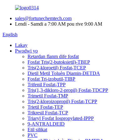
sales@fortunechemtech.com
Lendi - Samdi a 7:00 AM pou rive 9:00 AM
English
Lakay
Pwodwi yo
Retardan flanm dife fosfat
Fosfat Tris(2-butoksietil)-TBEP
Tris(2-kloroetil) Fosfat-TCEP
Dietil Metil Toluèn Diamin-DETDA
Fosfat Tri-izobutil-TIBP
Trifenil Fosfat-TPP
Tris(1,3-dikloro-2-propil) Fosfat-TDCPP
Trimetil Fosfat-TMP
Tris(2-kloroizopropil) Fosfat-TCPP
Trietil Fosfat-TEP
Trikresil Fosfat-TCP
Triaryl Fosfat Iospropylated-IPPP
9-ANTRALDEID
Etil silikat
PVC