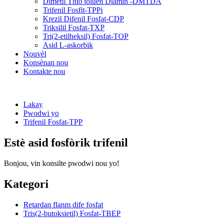
Dimetil Thio toluèn Diamin -DMTDA
Trifenil Fosfit-TPPi
Krezil Difenil Fosfat-CDP
Triksilil Fosfat-TXP
Tri(2-etilheksil) Fosfat-TOP
Asid L-askorbik
Nouvèl
Konsènan nou
Kontakte nou
Lakay
Pwodwi yo
Trifenil Fosfat-TPP
Estè asid fosfòrik trifenil
Bonjou, vin konsilte pwodwi nou yo!
Kategori
Retardan flanm dife fosfat
Tris(2-butoksietil) Fosfat-TBEP