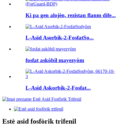
Ki pa gen alojèn, rezistan flanm dife...
L-Asid Asorbik-2-FosfatSo...
fosfat askòbil mayezyòm
L-Asid Askorbik-2-Fosfat...
Estè asid fosfòrik trifenil