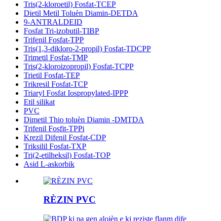
Tris(2-kloroetil) Fosfat-TCEP
Dietil Metil Toluèn Diamin-DETDA
9-ANTRALDEID
Fosfat Tri-izobutil-TIBP
Trifenil Fosfat-TPP
Tris(1,3-dikloro-2-propil) Fosfat-TDCPP
Trimetil Fosfat-TMP
Tris(2-kloroizopropil) Fosfat-TCPP
Trietil Fosfat-TEP
Trikresil Fosfat-TCP
Triaryl Fosfat Iospropylated-IPPP
Etil silikat
PVC
Dimetil Thio toluèn Diamin -DMTDA
Trifenil Fosfit-TPPi
Krezil Difenil Fosfat-CDP
Triksilil Fosfat-TXP
Tri(2-etilheksil) Fosfat-TOP
Asid L-askorbik
RÈZIN PVC