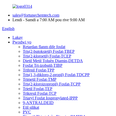
sales@fortunechemtech.com
Lendi - Samdi a 7:00 AM pou rive 9:00 AM
English
Lakay
Pwodwi yo
Retardan flanm dife fosfat
Tris(2-butoksietil) Fosfat-TBEP
Tris(2-kloroetil) Fosfat-TCEP
Dietil Metil Toluèn Diamin-DETDA
Fosfat Tri-izobutil-TIBP
Trifenil Fosfat-TPP
Tris(1,3-dikloro-2-propil) Fosfat-TDCPP
Trimetil Fosfat-TMP
Tris(2-kloroizopropil) Fosfat-TCPP
Trietil Fosfat-TEP
Trikresil Fosfat-TCP
Triaryl Fosfat Iospropylated-IPPP
9-ANTRALDEID
Etil silikat
PVC