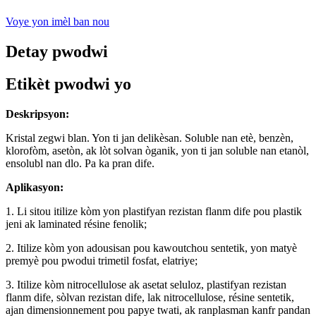
Voye yon imèl ban nou
Detay pwodwi
Etikèt pwodwi yo
Deskripsyon:
Kristal zegwi blan. Yon ti jan delikèsan. Soluble nan etè, benzèn,
klorofòm, asetòn, ak lòt solvan òganik, yon ti jan soluble nan etanòl,
ensolubl nan dlo. Pa ka pran dife.
Aplikasyon:
1. Li sitou itilize kòm yon plastifyan rezistan flanm dife pou plastik
jeni ak laminated résine fenolik;
2. Itilize kòm yon adousisan pou kawoutchou sentetik, yon matyè
premyè pou pwodui trimetil fosfat, elatriye;
3. Itilize kòm nitrocellulose ak asetat seluloz, plastifyan rezistan
flanm dife, sòlvan rezistan dife, lak nitrocellulose, résine sentetik,
ajan dimensionnement pou papye twati, ak ranplasman kanfr pandan