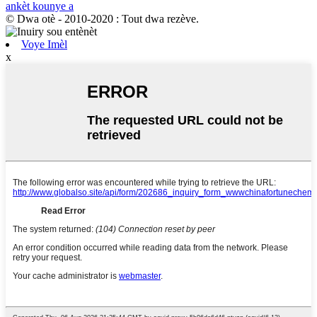
ankèt kounye a
© Dwa otè - 2010-2020 : Tout dwa rezève.
Voye Imèl
x