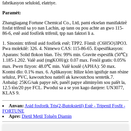
fabrikasyon seluloid, elatriye.
Paramèt:
Zhangjiagang Fortune Chemical Co., Ltd, pami ekselan manifaktirè
fosfat trifenil sa yo nan Lachin, ap tann ou pou achte an gwo 115-
86-6, estè asid fosfòrik trifenil, tpp nan faktori li a.
1. Sinonim: trifenil asid fosfòrik estè; TPP2. Fòmil: (C6H5O)3PO3.
Pwa molekilè: 326. 4. Nimewo CAS: 115-86-65. Espesifikasyon:
Aparans: Solid flokon blan. Tès: 99% min. Gravite espesifik (50℃):
1.185-1.202. Valè asid (mgKOH/g): 0.07 max. Fenòl gratis: 0.05%
max. Pwen fizyon: 48.0℃ min. Valè koulè (APHA): 50 max.
Kontni dlo: 0.1% max. 6. Aplikasyon: Itilize kòm ignifuje nan résine
seluloz, PVC, kawoutchou natirèl ak kawoutchou sentetik.7.
Anbalaj: 25KG/sak papye nèt, panèl papye aliminyòm sou palèt la,
12.5 tòn/20 pye FCL. Pwodui sa a se yon kago danjere: UN3077,
KLAS 9.
Anvan:
Asid fosforik Tris(2-Butoksietil) Estè - Tripenil Fosfit -
FORTUNE
Apre:
Dietil Metil Toluèn Diamin