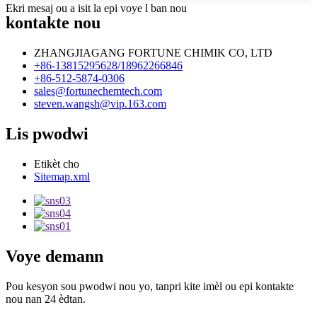
Ekri mesaj ou a isit la epi voye l ban nou
kontakte nou
ZHANGJIAGANG FORTUNE CHIMIK CO, LTD
+86-13815295628/18962266846
+86-512-5874-0306
sales@fortunechemtech.com
steven.wangsh@vip.163.com
Lis pwodwi
Etikèt cho
Sitemap.xml
Voye demann
Pou kesyon sou pwodwi nou yo, tanpri kite imèl ou epi kontakte
nou nan 24 èdtan.